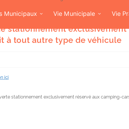
s Municipaux
Vie Municipale
Vie P
te stationnement exclusivement
t à tout autre type de véhicule
n ici