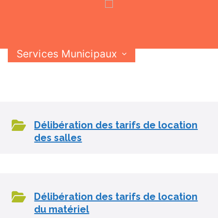
Services Municipaux
Vie Municipale
Vie Pratique
Skip
Contactez-nous
to
content
Délibération des tarifs de location
des salles
Délibération des tarifs de location
du matériel