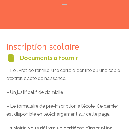
Services Municipaux
Vie Municipale
Vie Pratique
Skip
Inscription scolaire
Contactez-nous
to
Documents à fournir
content
– Le livret de famille, une carte d’identité ou une copie
d’extrait d’acte de naissance.
– Un justificatif de domicile
– Le formulaire de pré-inscription à l’école. Ce dernier
est disponible en téléchargement sur cette page.
La Mairie vous délivre un certificat d’inscription.