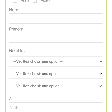
Père
Mère
Nom:
Prénom :
Né(e) le :
A :