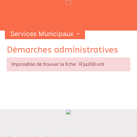
Services Municipaux
Vie Municipale
Vie Pratique
Skip
Démarches administratives
Contactez-nous
to
content
Impossible de trouver la fiche : R34268.xml