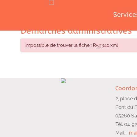
Service
Skip
Démarches administratives
to
content
Impossible de trouver la fiche : R59340.xml
Coordon
2, place d
Pont du 
05260 Sai
Tél. 04 9
Mail :
mai