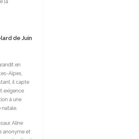
e la
lard de Juin
randit en
tes-Alpes,
tant, il capte
et exigence
tion à une
 natale.
aur, Aline
xte anonyme et