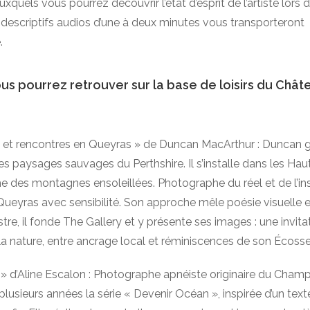
quels vous pourrez découvrir l’état d’esprit de l’artiste lors d
s descriptifs audios d’une à deux minutes vous transporteront
.
s pourrez retrouver sur la base de loisirs du Châte
 et rencontres en Queyras
» de Duncan MacArthur :
Duncan g
s paysages sauvages du Perthshire. Il s’installe dans les Hau
me des montagnes ensoleillées.
Photographe du réel et de l’ins
ueyras avec sensibilité. Son approche mêle poésie visuelle 
stre, il fonde The Gallery et y présente ses images : une invita
a nature, entre ancrage local et réminiscences de son Écosse
» d’Aline Escalon :
Photographe apnéiste originaire du Champs
lusieurs années la série « Devenir Océan », inspirée d’un te