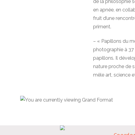
de la philosophie s
en apnée, en colla
fruit d’une rencont
priment.
– « Papillons du 
photographie à 37
papillons.
Il dével
nature proche de 
mêle art, science 