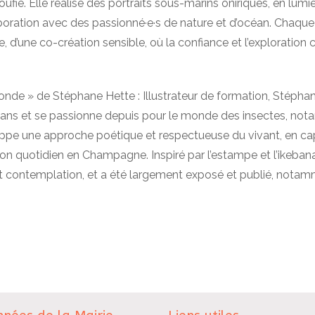
oufie.
Elle réalise des portraits sous-marins oniriques, en lumiè
boration avec des passionné·e·s de nature et d’océan.
Chaque 
re, d’une co-création sensible, où la confiance et l’explorati
monde » de Stéphane Hette :
Illustrateur de formation, Stépha
 ans et se passionne depuis pour le monde des insectes, no
oppe une approche poétique et respectueuse du vivant, en cap
son quotidien en Champagne.
Inspiré par l’estampe et l’ikebana
et contemplation, et a été largement exposé et publié, notam