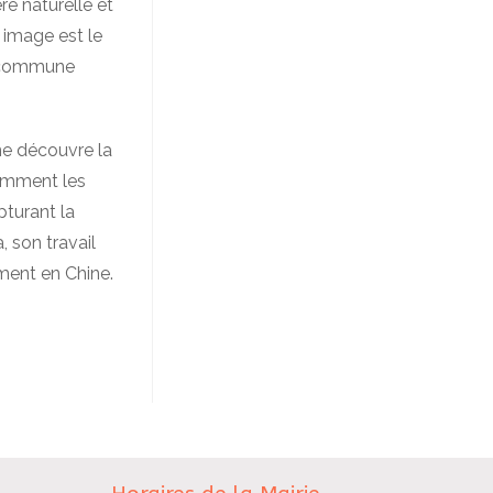
re naturelle et
image est le
on commune
ne découvre la
tamment les
turant la
, son travail
ment en Chine.