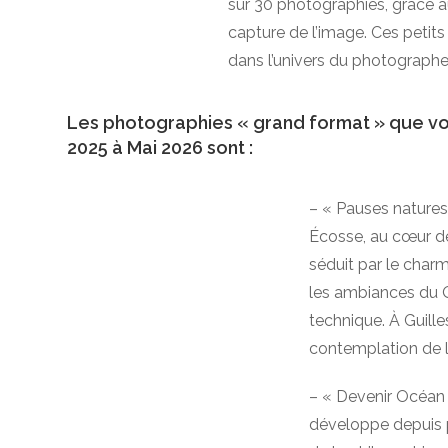
sur 30 photographies, grâce aux
capture de l’image. Ces petit
dans l’univers du photographe
Les photographies « grand format » que vou
2025 à Mai 2026 sont :
– «
Pauses natures
Écosse, au cœur de
séduit par
le char
les ambiances du Q
technique.
À Guille
contemplation de l
– « Devenir Océan 
développe depuis p