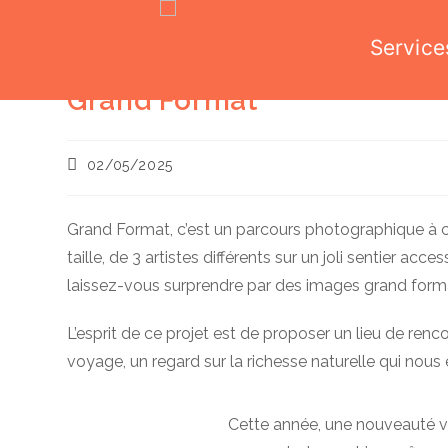
Service
Skip
Grand Format
to
content
Publication
02/05/2025
publiée :
Grand Format, c’est un parcours photographique à 
taille, de 3 artistes différents sur un joli sentier acce
laissez-vous surprendre par des images grand format
L’esprit de ce projet est de proposer un lieu de renc
voyage, un regard sur la richesse naturelle qui nous 
Cette année, une nouveauté v