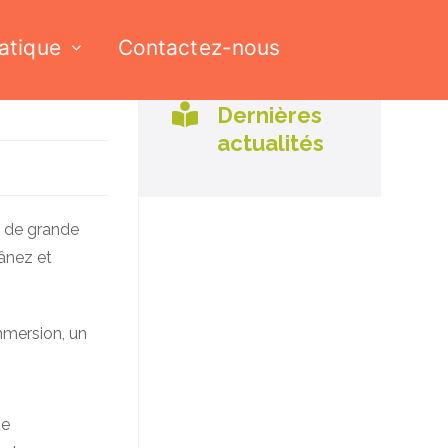
ratique
Contactez-nous
Dernières
actualités
s de grande
lânez et
immersion, un
de