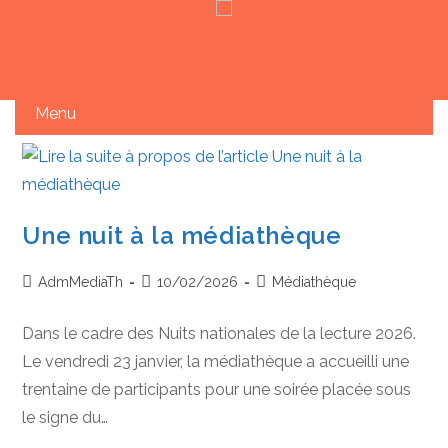
Skip
to
content
Une nuit à la médiathèque
Auteur/autrice
Publication
Post
AdmMediaTh
10/02/2026
Médiathèque
de
publiée :
category:
la
Dans le cadre des Nuits nationales de la lecture 2026.
publication :
Le vendredi 23 janvier, la médiathèque a accueilli une
trentaine de participants pour une soirée placée sous
le signe du…