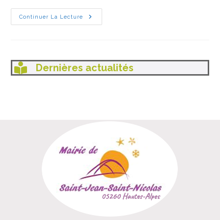
En
Continuer La Lecture
Juin
À
La
Médiathèque
Dernières actualités