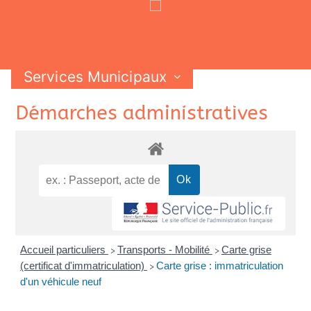
Services Municipaux
Vie Municipale
Vie Pratique
Skip
Démarches administratives
Contactez-nous
to
content
Accueil particuliers
Transports - Mobilité
Carte grise
>
>
(certificat d'immatriculation)
Carte grise : immatriculation
>
d'un véhicule neuf