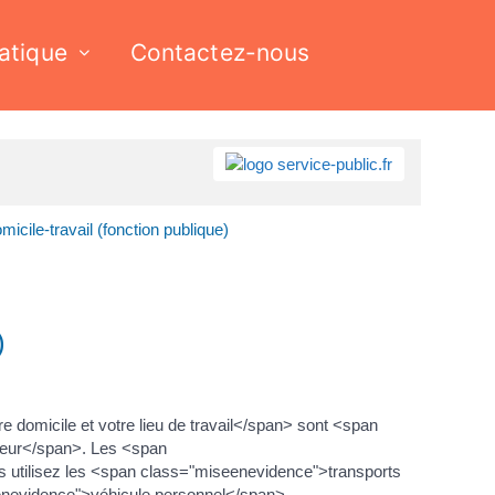
ratique
Contactez-nous
cile-travail (fonction publique)
)
domicile et votre lieu de travail</span> sont <span
yeur</span>. Les <span
 utilisez les <span class="miseenevidence">transports
enevidence">véhicule personnel</span>.