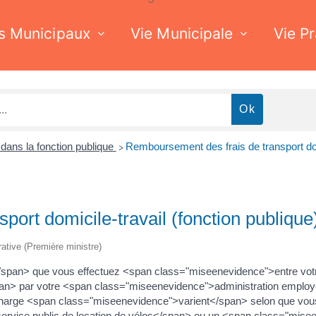
s Municipaux
Vie Municipale
Vie P
dans la fonction publique
Remboursement des frais de transport domi
>
ort domicile-travail (fonction publique
trative (Première ministre)
/span> que vous effectuez <span class="miseenevidence">entre votre 
pan> par votre <span class="miseenevidence">administration emplo
harge <span class="miseenevidence">varient</span> selon que vous
vice public de location de vélos</span> ou un <span class="mise