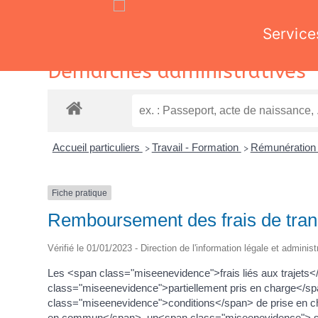
Service
Skip
Démarches administratives
to
content
Accueil particuliers
Travail - Formation
Rémunération 
>
>
Fiche pratique
Remboursement des frais de transp
Vérifié le 01/01/2023 - Direction de l'information légale et adminis
Les <span class="miseenevidence">frais liés aux trajets<
class="miseenevidence">partiellement pris en charge</s
class="miseenevidence">conditions</span> de prise en c
en commun</span>, un<span class="miseenevidence"> ser