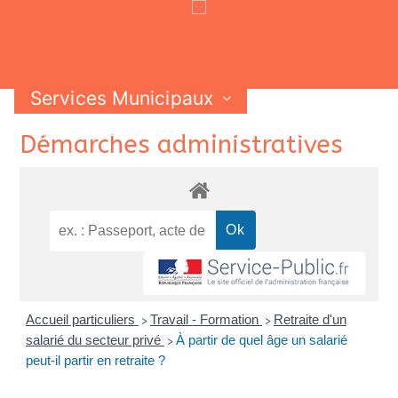
Services Municipaux
Vie Municipale
Vie Pratique
Skip
Démarches administratives
Contactez-nous
to
content
Accueil particuliers
Travail - Formation
Retraite d'un
>
>
salarié du secteur privé
À partir de quel âge un salarié
>
peut-il partir en retraite ?