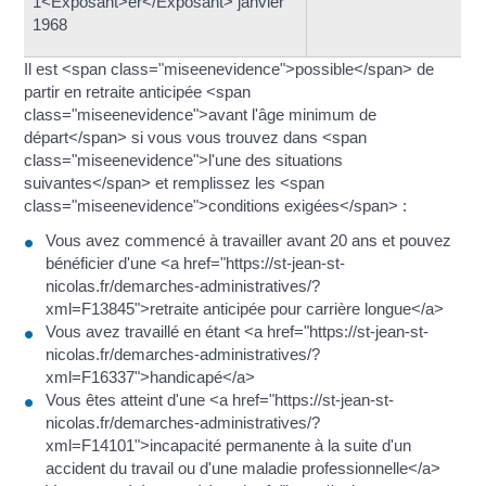
1<Exposant>er</Exposant> janvier
1968
Il est <span class="miseenevidence">possible</span> de
partir en retraite anticipée <span
class="miseenevidence">avant l'âge minimum de
départ</span> si vous vous trouvez dans <span
class="miseenevidence">l'une des situations
suivantes</span> et remplissez les <span
class="miseenevidence">conditions exigées</span> :
Vous avez commencé à travailler avant 20 ans et pouvez
bénéficier d'une <a href="https://st-jean-st-
nicolas.fr/demarches-administratives/?
xml=F13845">retraite anticipée pour carrière longue</a>
Vous avez travaillé en étant <a href="https://st-jean-st-
nicolas.fr/demarches-administratives/?
xml=F16337">handicapé</a>
Vous êtes atteint d'une <a href="https://st-jean-st-
nicolas.fr/demarches-administratives/?
xml=F14101">incapacité permanente à la suite d'un
accident du travail ou d'une maladie professionnelle</a>