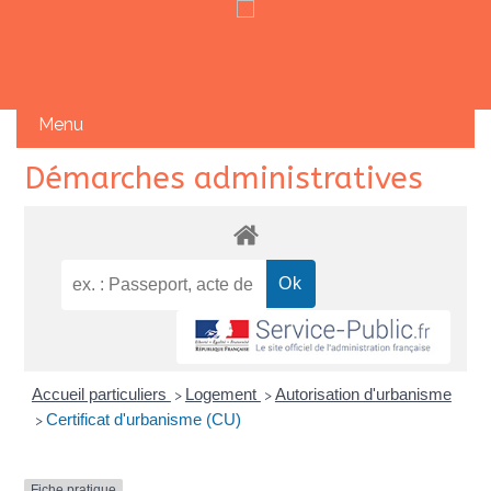
Skip
Démarches administratives
to
content
Accueil particuliers
Logement
Autorisation d'urbanisme
>
>
Certificat d'urbanisme (CU)
>
Fiche pratique