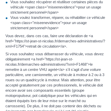
Vous souhaitez récupérer et réutiliser certaines pièces du
véhicule <span class="miseenevidence">pour un usage
strictement personnel</span>
Vous voulez transformer, réparer, ou réhabiliter ce véhicule
<span class="miseenevidence">pour un usage
strictement personnel</span>
Vous devez, dans ces cas, faire une déclaration de <a
href="https://st-jean-st-nicolas.fr/demarches-administratives/?
xml=F1754">retrait de circulation</a>.
Si vous souhaitez vous débarrasser du véhicule, vous devez
obligatoirement <a href="https://st-jean-st-
nicolas.fr/demarches-administratives/?xml=F1468">le
remettre à un centre VHU agréé</a> s'il s'agit d'une voiture
particulière, une camionnette, un véhicule à moteur à 2 ou à 3
roues ou un quadricycle à moteur. Mais attention, pour être
accepté gratuitement par ces professionnels, le véhicule doit
encore avoir ses composants essentiels (groupe
motopropulseur, pot catalytique pour les véhicules qui en
étaient équipés lors de leur mise sur le marché ou
carrosserie). De plus, il ne doit pas contenir des déchets ou