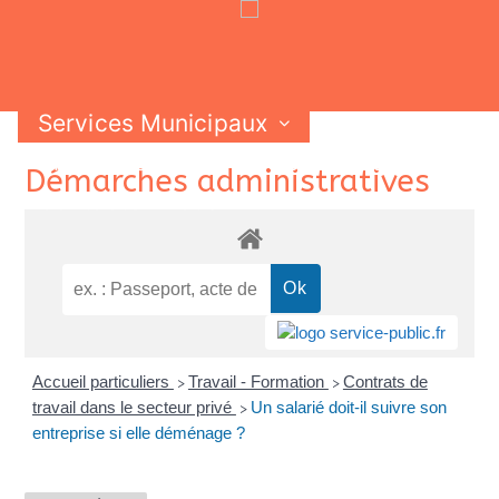
Services Municipaux
Vie Municipale
Vie Pratique
Skip
Démarches administratives
Contactez-nous
to
content
Accueil particuliers
Travail - Formation
Contrats de
>
>
travail dans le secteur privé
Un salarié doit-il suivre son
>
entreprise si elle déménage ?