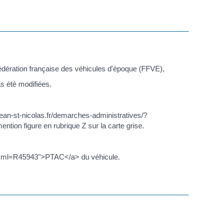
Fédération française des véhicules d'époque (FFVE),
as été modifiées.
ean-st-nicolas.fr/demarches-administratives/?
ention figure en rubrique Z sur la carte grise.
es/?xml=R45943">PTAC</a> du véhicule.