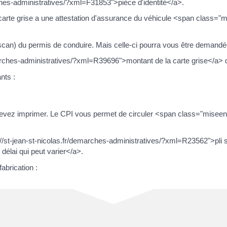
rches-administratives/?xml=F31853">pièce d'identité</a>.
a carte grise a une attestation d'assurance du véhicule <span class
an) du permis de conduire. Mais celle-ci pourra vous être demandée l
arches-administratives/?xml=R39696">montant de la carte grise</a> do
nts :
us devez imprimer. Le CPI vous permet de circuler <span class="mis
s://st-jean-st-nicolas.fr/demarches-administratives/?xml=R23562">pli s
élai qui peut varier</a>.
abrication :