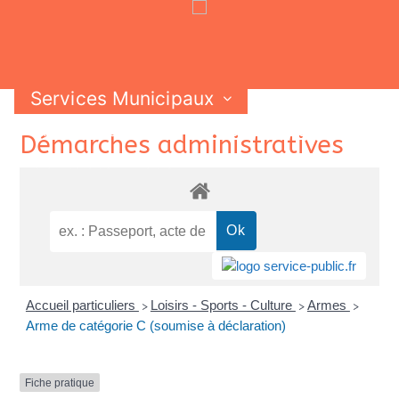
Services Municipaux
Vie Municipale
Vie Pratique
Skip
Démarches administratives
Contactez-nous
to
content
Accueil particuliers
Loisirs - Sports - Culture
Armes
>
>
>
Arme de catégorie C (soumise à déclaration)
Fiche pratique