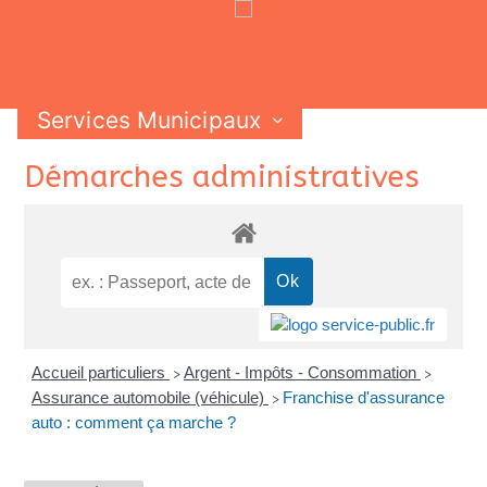
Services Municipaux
Vie Municipale
Vie Pratique
Skip
Démarches administratives
Contactez-nous
to
content
Accueil particuliers
Argent - Impôts - Consommation
>
>
Assurance automobile (véhicule)
Franchise d'assurance
>
auto : comment ça marche ?