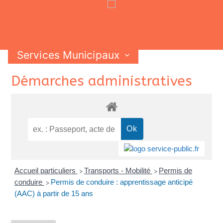
Services Municipaux
Vie Municipale
Vie Pratique
Skip
Démarches administratives
Contactez-nous
to
content
Accueil particuliers
Transports - Mobilité
Permis de
>
>
conduire
Permis de conduire : apprentissage anticipé
>
(AAC) à partir de 15 ans