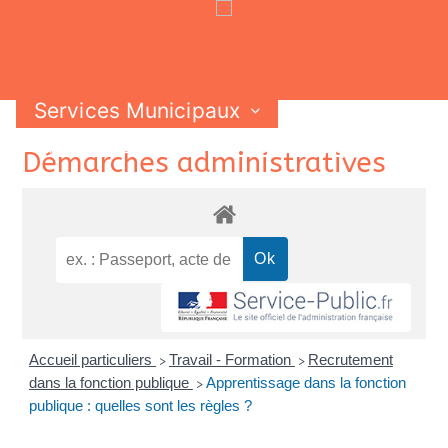
Services Municipaux
Vie Municipale
Vie Pratique
Skip
Démarches administratives
Contactez-nous
to
content
Accueil particuliers
Travail - Formation
Recrutement
>
>
dans la fonction publique
Apprentissage dans la fonction
>
publique : quelles sont les règles ?