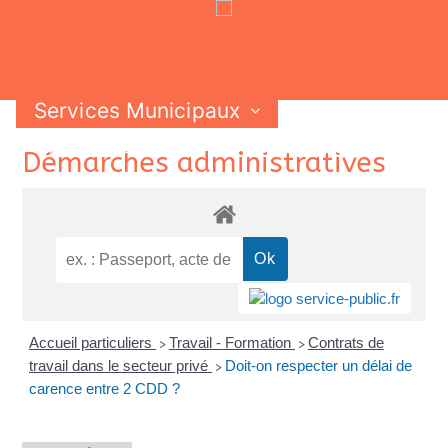
Services Municipaux
Vie Municipale
Vie Pratique
Skip
Démarches administratives
Contactez-nous
to
content
Accueil particuliers
Travail - Formation
Contrats de
>
>
travail dans le secteur privé
Doit-on respecter un délai de
>
carence entre 2 CDD ?