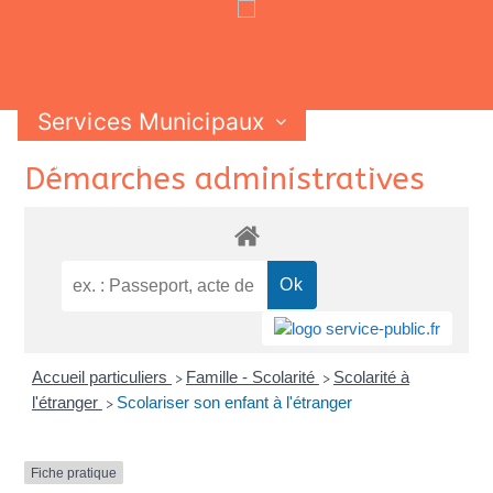
Services Municipaux
Vie Municipale
Vie Pratique
Skip
Démarches administratives
Contactez-nous
to
content
Accueil particuliers
Famille - Scolarité
Scolarité à
>
>
l'étranger
Scolariser son enfant à l'étranger
>
Fiche pratique