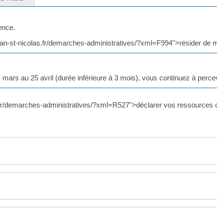
ence.
jean-st-nicolas.fr/demarches-administratives/?xml=F994">résider de m
ars au 25 avril (durée inférieure à 3 mois), vous continuez à percev
as.fr/demarches-administratives/?xml=R527">déclarer vos ressources 