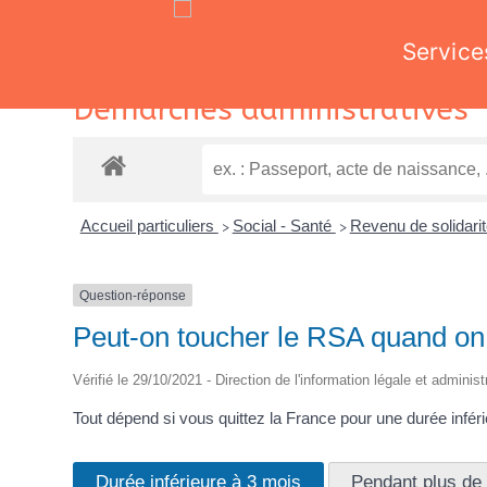
Service
Skip
Démarches administratives
to
content
Accueil particuliers
Social - Santé
Revenu de solidari
>
>
Question-réponse
Peut-on toucher le RSA quand on e
Vérifié le 29/10/2021 - Direction de l'information légale et adminis
Tout dépend si vous quittez la France pour une durée infér
Durée inférieure à 3 mois
Pendant plus de