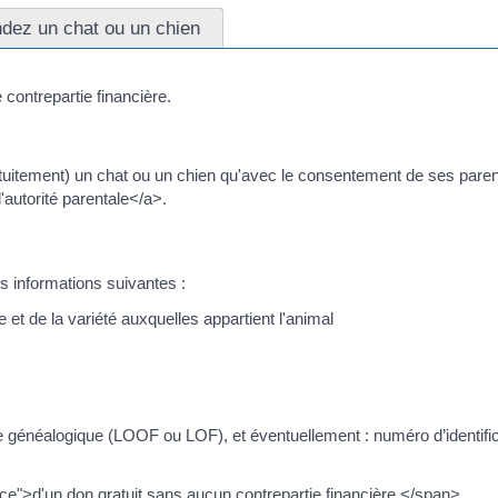
dez un chat ou un chien
contrepartie financière.
uitement) un chat ou un chien qu'avec le consentement de ses parent
autorité parentale</a>.
es informations suivantes :
 et de la variété auxquelles appartient l'animal
ivre généalogique (LOOF ou LOF), et éventuellement : numéro d’identifi
ence">d'un don gratuit sans aucun contrepartie financière.</span>