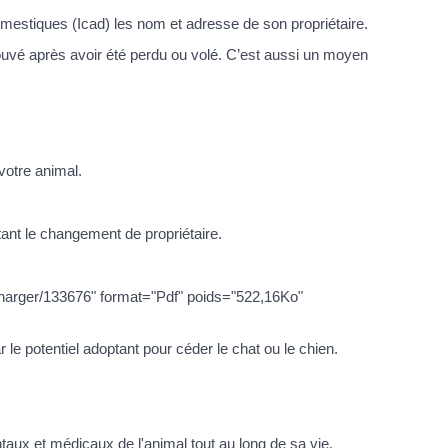
 domestiques (Icad) les nom et adresse de son propriétaire.
trouvé après avoir été perdu ou volé. C’est aussi un moyen
 votre animal.
tant le changement de propriétaire.
echarger/133676" format="Pdf" poids="522,16Ko"
e potentiel adoptant pour céder le chat ou le chien.
ntaux et médicaux de l'animal tout au long de sa vie.