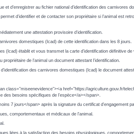
que et d’enregistrer au fichier national d'identification des carnivores
ermet d'identifier et de contacter son propriétaire si l'animal est re
médiatement une attestation provisoire d'identification.
 carnivores domestiques (Icad) de cette identification dans les 8 jours.
s (Icad) établit et vous transmet la carte d'identification définitive de
opriétaire de l'animal un document attestant l'identification.
 d'identification des carnivores domestiques (Icad) le document attes
pan class="miseenevidence"><a href="https://agriculture.gouv.fr/tel
ce des besoins spécifiques de l'espèce</a></span>.
 7 jours</span> après la signature du certificat d'engagement par l
iques, comportementaux et médicaux de l'animal.
al.
istiques liées à la satisfaction des besoins physiologiques, comporteme