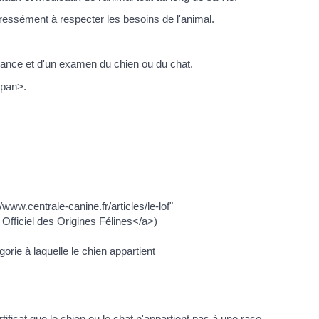
ressément à respecter les besoins de l'animal.
ssance et d'un examen du chien ou du chat.
span>.
/www.centrale-canine.fr/articles/le-lof"
Officiel des Origines Félines</a>)
orie à laquelle le chien appartient
tificat que le chien ou le chat n'appartient pas à une race.