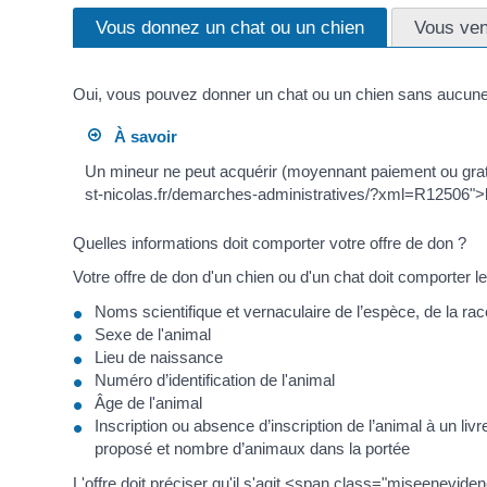
Vous donnez un chat ou un chien
Vous ven
Oui, vous pouvez donner un chat ou un chien sans aucune 
À savoir
Un mineur ne peut acquérir (moyennant paiement ou grat
st-nicolas.fr/demarches-administratives/?xml=R12506">l'
Quelles informations doit comporter votre offre de don ?
Votre offre de don d'un chien ou d'un chat doit comporter l
Noms scientifique et vernaculaire de l’espèce, de la race
Sexe de l'animal
Lieu de naissance
Numéro d’identification de l'animal
Âge de l'animal
Inscription ou absence d’inscription de l’animal à un l
proposé et nombre d’animaux dans la portée
L'offre doit préciser qu'il s'agit <span class="miseenevid