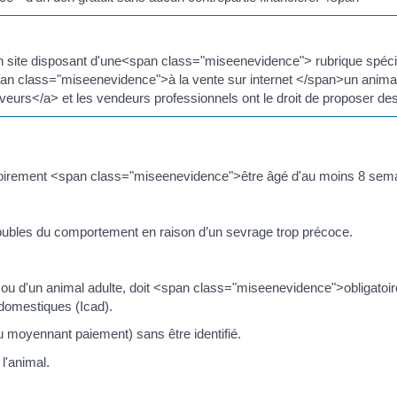
 sur un site disposant d'une<span class="miseenevidence"> rubrique s
pan class="miseenevidence">à la vente sur internet </span>un animal 
urs</a> et les vendeurs professionnels ont le droit de proposer des
ligatoirement <span class="miseenevidence">être âgé d'au moins 8 se
roubles du comportement en raison d’un sevrage trop précoce.
on ou d'un animal adulte, doit <span class="miseenevidence">obligatoi
s domestiques (Icad).
u moyennant paiement) sans être identifié.
 l'animal.