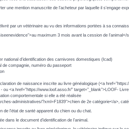
ter une mention manuscrite de l'acheteur par laquelle il s'engage exp
 délivré par un vétérinaire au vu des informations portées à sa connai
ss="miseenevidence">au maximum 3 mois avant la cession de l'animal</
hier national d'identification des carnivores domestiques (Icad)
mal de compagnie, numéro du passeport
ion
éclaration de naissance inscrite au livre généalogique (<a href="https:/
- ou <a href="https://www.loof.asso.fr/" target="_blank">LOOF- Livre 
aluation comportementale si elle a été réalisée
demarches-administratives/?xml=F1839">chien de 2e catégorie</a>, catég
en de l'état de santé apparent du chien ou du chat.
uée dans le document d'identification de l'animal.
ssance inscrite au livre généalogique, le vétérinaire indique sur le cer