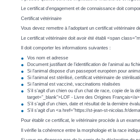
Le certificat d'engagement et de connaissance doit compor
Certificat vétérinaire
Vous devez remettre à l'adoptant un certificat vétérinaire
Le certificat vétérinaire doit avoir été établi <span cla
Il doit comporter les informations suivantes :
Vos nom et adresse
Document justifiant de l'identification de l'animal au fic
Si l’animal dispose d'un passeport européen pour ani
Si l'animal est stérilisé, certificat vétérinaire de stérilisat
Si l'animal est vacciné, vaccinations réalisées
S'il s'agit d'un chien ou d'un chat de race, copie de la d
target="_blank">LOF - Livre des Origines Français</a> 
S'il s'agit d'un chien, date et résultat de la dernière év
S'il s'agit d'un <a href="https://st-jean-st-nicolas.fr/
Pour établir ce certificat, le vétérinaire procède à un exam
Il vérifie la cohérence entre la morphologie et la race indiq
Si vous ne disposez pas de la copie de la déclaration de nai