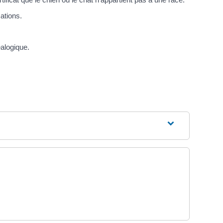
ations.
éalogique.