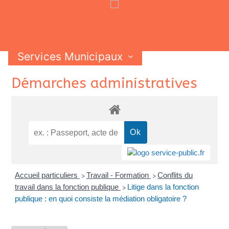
Services Municipaux
Vie Municipale
Vie Pratique
Skip
Démarches administratives
Contactez-nous
to
content
Accueil particuliers
Travail - Formation
Conflits du
>
>
travail dans la fonction publique
Litige dans la fonction
>
publique : en quoi consiste la médiation obligatoire ?