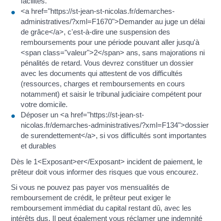
facilités.
<a href="https://st-jean-st-nicolas.fr/demarches-
administratives/?xml=F1670">Demander au juge un délai
de grâce</a>, c'est-à-dire une suspension des
remboursements pour une période pouvant aller jusqu'à
<span class="valeur">2</span> ans, sans majorations ni
pénalités de retard. Vous devrez constituer un dossier
avec les documents qui attestent de vos difficultés
(ressources, charges et remboursements en cours
notamment) et saisir le tribunal judiciaire compétent pour
votre domicile.
Déposer un <a href="https://st-jean-st-
nicolas.fr/demarches-administratives/?xml=F134">dossier
de surendettement</a>, si vos difficultés sont importantes
et durables
Dès le 1<Exposant>er</Exposant> incident de paiement, le
prêteur doit vous informer des risques que vous encourez.
Si vous ne pouvez pas payer vos mensualités de
remboursement de crédit, le prêteur peut exiger le
remboursement immédiat du capital restant dû, avec les
intérêts dus. Il peut également vous réclamer une indemnité