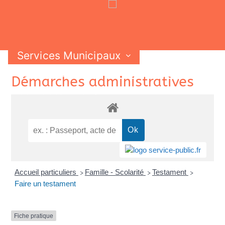
Services Municipaux
Vie Municipale
Vie Pratique
Skip
Démarches administratives
Contactez-nous
to
content
Accueil particuliers
Famille - Scolarité
Testament
>
>
>
Faire un testament
Fiche pratique