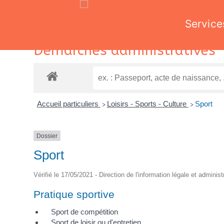
Service
Skip
Démarches administratives
to
content
Accueil particuliers
Loisirs - Sports - Culture
Sport
>
>
Dossier
Sport
Vérifié le 17/05/2021 - Direction de l'information légale et adminis
Pratique sportive
Sport de compétition
Sport de loisir ou d'entretien