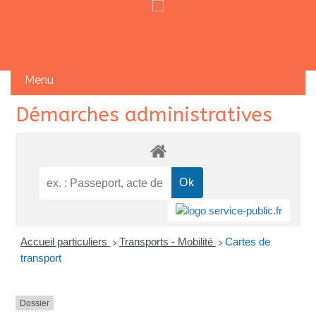
Skip
Démarches administratives
to
content
Accueil particuliers
Transports - Mobilité
Cartes de
>
>
transport
Dossier