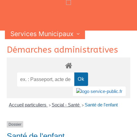
Services Municipaux
Vie Municipale
Vie Pratique
Skip
Démarches administratives
Contactez-nous
to
content
Accueil particuliers
Social - Santé
Santé de l'enfant
>
>
Dossier
Santé de l'enfant