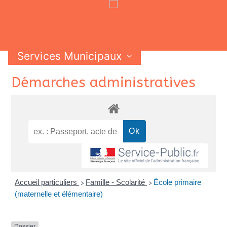
Services Municipaux
Vie Municipale
Vie Pratique
Skip
Démarches administratives
Contactez-nous
to
content
Accueil particuliers
Famille - Scolarité
École primaire
>
>
(maternelle et élémentaire)
Dossier