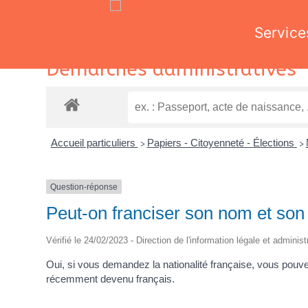
Service
Skip
Démarches administratives
to
content
Accueil particuliers
Papiers - Citoyenneté - Élections
>
>
Question-réponse
Peut-on franciser son nom et so
Vérifié le 24/02/2023 - Direction de l'information légale et adminis
Oui, si vous demandez la nationalité française, vous pouv
récemment devenu français.