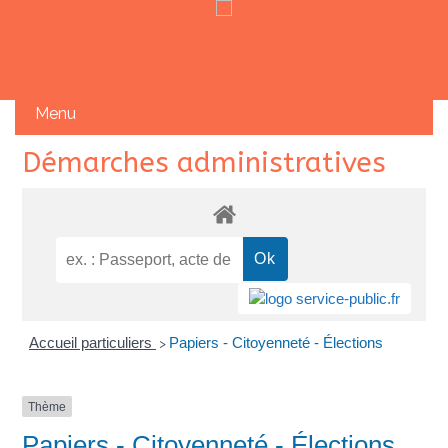
Skip
Démarches administratives
to
content
Accueil particuliers
Papiers - Citoyenneté - Élections
>
Thème
Papiers - Citoyenneté - Élections