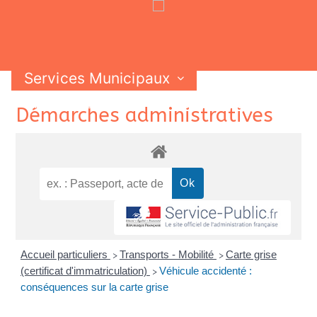
Services Municipaux
Vie Municipale
Vie Pratique
Skip
Démarches administratives
Contactez-nous
to
content
Accueil particuliers
Transports - Mobilité
Carte grise
>
>
(certificat d'immatriculation)
Véhicule accidenté :
>
conséquences sur la carte grise