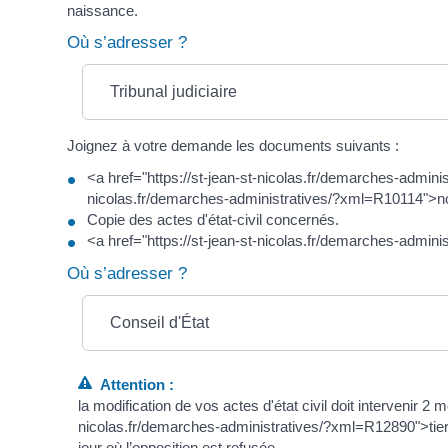
naissance.
Où s’adresser ?
Tribunal judiciaire
Joignez à votre demande les documents suivants :
<a href="https://st-jean-st-nicolas.fr/demarches-admin
nicolas.fr/demarches-administratives/?xml=R10114">n
Copie des actes d'état-civil concernés.
<a href="https://st-jean-st-nicolas.fr/demarches-admini
Où s’adresser ?
Conseil d'État
Attention :
la modification de vos actes d'état civil doit intervenir 
nicolas.fr/demarches-administratives/?xml=R12890">tiers<
jour où l’opposition est refusée.