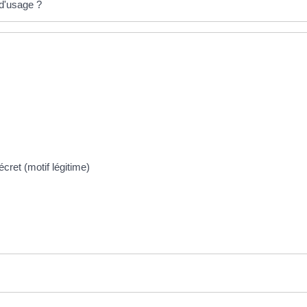
 d'usage ?
ret (motif légitime)