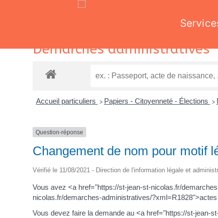
Service
Skip
Démarches administratives
to
content
Accueil particuliers
Papiers - Citoyenneté - Élections
>
>
Question-réponse
Changement de nom pour motif légi
Vérifié le 11/08/2021 - Direction de l'information légale et adminis
Vous avez <a href="https://st-jean-st-nicolas.fr/demarche
nicolas.fr/demarches-administratives/?xml=R1828">actes d'
Vous devez faire la demande au <a href="https://st-jean-s