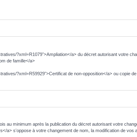
istratives/?xml=R1079">Ampliation</a> du décret autorisant votre cha
om de famille</a>
stratives/?xml=R59929">Certificat de non-opposition</a> ou copie de l
2 mois au minimum après la publication du décret autorisant votre chan
/a> s'oppose à votre changement de nom, la modification de vos acte