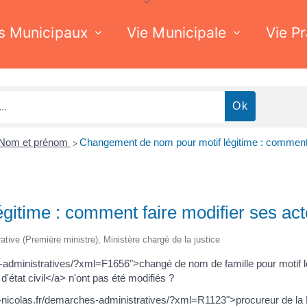
s Municipaux
Vie Municipale
Vie P
Nom et prénom
Changement de nom pour motif légitime : comment fa
>
time : comment faire modifier ses actes
trative (Première ministre), Ministère chargé de la justice
s-administratives/?xml=F1656">changé de nom de famille pour motif lé
état civil</a> n'ont pas été modifiés ?
t-nicolas.fr/demarches-administratives/?xml=R1123">procureur de la 