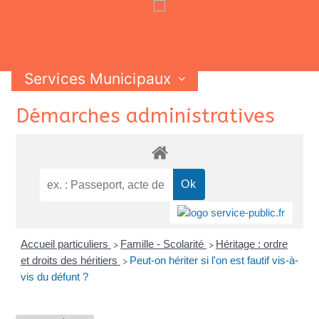
Services Municipaux
Vie Municipale
Vie Pratique
Skip
Démarches administratives
Contactez-nous
to
content
Accueil particuliers
Famille - Scolarité
Héritage : ordre
>
>
et droits des héritiers
Peut-on hériter si l'on est fautif vis-à-
>
vis du défunt ?