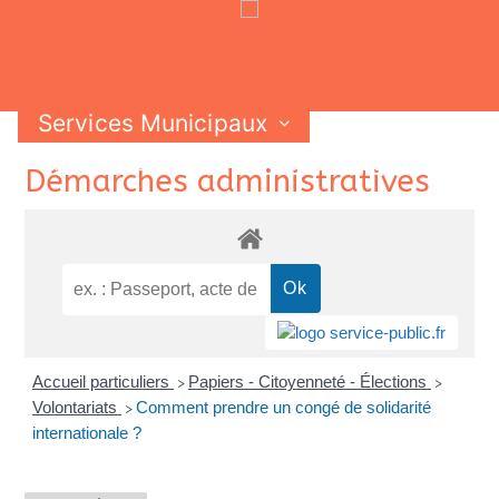
Services Municipaux
Vie Municipale
Vie Pratique
Skip
Démarches administratives
Contactez-nous
to
content
Accueil particuliers
Papiers - Citoyenneté - Élections
>
>
Volontariats
Comment prendre un congé de solidarité
>
internationale ?