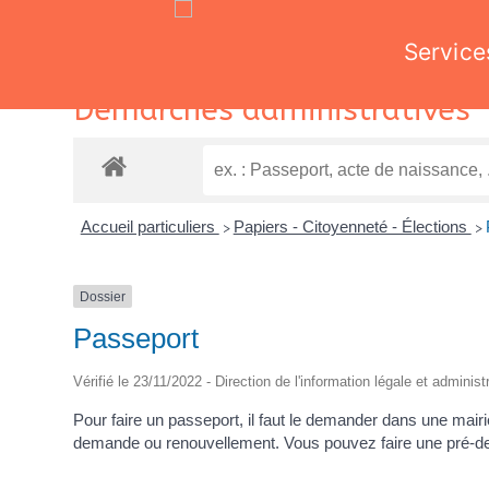
Service
Skip
Démarches administratives
to
content
Accueil particuliers
Papiers - Citoyenneté - Élections
>
>
Dossier
Passeport
Vérifié le 23/11/2022 - Direction de l'information légale et administ
Pour faire un passeport, il faut le demander dans une mai
demande ou renouvellement. Vous pouvez faire une pré-deman